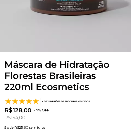
Máscara de Hidratação
Florestas Brasileiras
220ml Ecosmetics
R$128,00
-
17
%
OFF
R$154,00
5
x de
R$25,60
sem juros