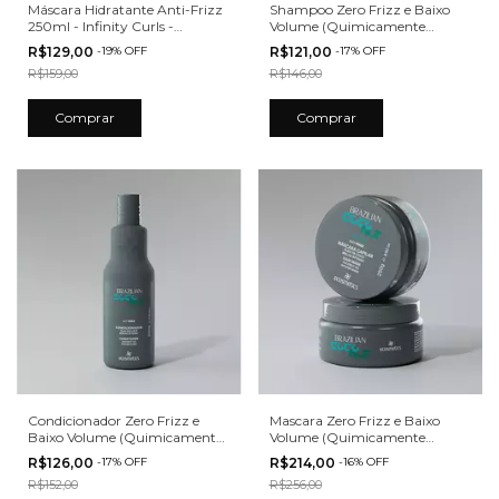
Máscara Hidratante Anti-Frizz
Shampoo Zero Frizz e Baixo
250ml - Infinity Curls -
Volume (Quimicamente
Ecosmetics
Tratado) 250ml - Coconut
R$129,00
-
19
%
OFF
R$121,00
-
17
%
OFF
Ecosmetics
R$159,00
R$146,00
Condicionador Zero Frizz e
Mascara Zero Frizz e Baixo
Baixo Volume (Quimicamente
Volume (Quimicamente
Tratado) 250ml - Coconut
Tratado) 250ml - Coconut
R$126,00
-
17
%
OFF
R$214,00
-
16
%
OFF
Ecosmetics
Ecosmetics
R$152,00
R$256,00