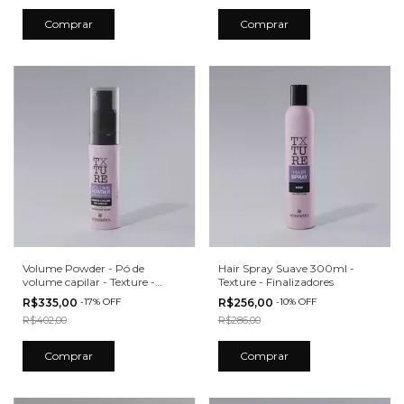
Volume Powder - Pó de
Hair Spray Suave 300ml -
volume capilar - Texture -
Texture - Finalizadores
Ecosmetics
R$335,00
-
17
%
OFF
R$256,00
-
10
%
OFF
R$402,00
R$286,00