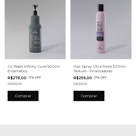
Co Wash Infinity Curls 500ml
Hair Spray Ultra Forte 300ml -
Ecosmetics
Texture - Finalizadores
R$276,00
-
17
%
OFF
R$259,00
-
17
%
OFF
R$332,00
R$312,00