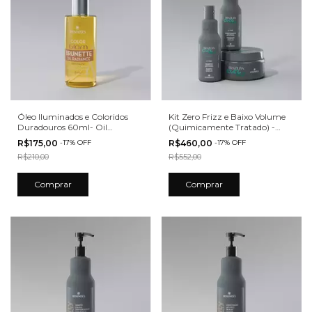
Óleo Iluminados e Coloridos
Kit Zero Frizz e Baixo Volume
Duradouros 60ml- Oil
(Quimicamente Tratado) -
Radiance Color Glam Brunette
Coconut Ecosmetics
R$175,00
-
17
%
OFF
R$460,00
-
17
%
OFF
Ecosmetics
R$210,00
R$552,00