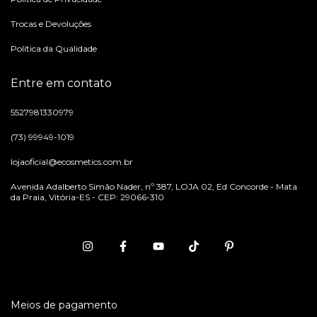
Trocas e Devoluções
Política da Qualidade
Entre em contato
5527981330979
(73) 99949-1019
lojaoficial@ecosmetics.com.br
Avenida Adalberto Simão Nader, nº 387, LOJA 02, Ed Concorde - Mata
da Praia, Vitória-ES - CEP: 29066-310
Meios de pagamento