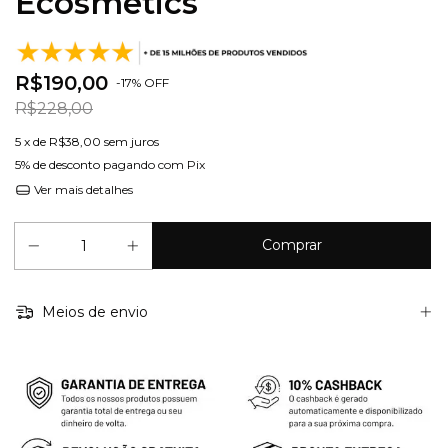
Ecosmetics
R$190,00
-
17
%
OFF
R$228,00
5
x de
R$38,00
sem juros
5% de desconto
pagando com Pix
Ver mais detalhes
Meios de envio