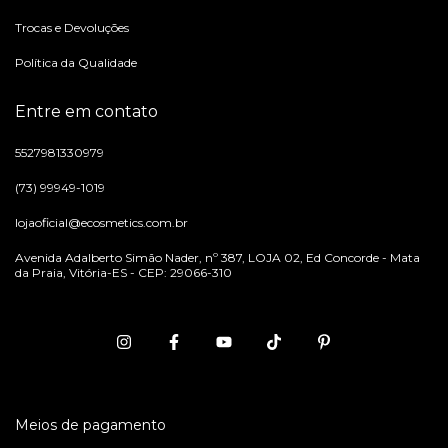
Trocas e Devoluções
Política da Qualidade
Entre em contato
5527981330979
(73) 99949-1019
lojaoficial@ecosmetics.com.br
Avenida Adalberto Simão Nader, nº 387, LOJA 02, Ed Concorde - Mata
da Praia, Vitória-ES - CEP: 29066-310
Meios de pagamento