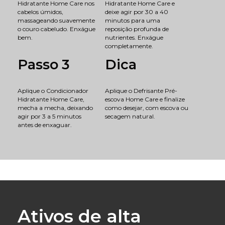
Hidratante Home Care nos
Hidratante Home Care e
cabelos úmidos,
deixe agir por 30 a 40
massageando suavemente
minutos para uma
o couro cabeludo. Enxágue
reposição profunda de
bem.
nutrientes. Enxágue
completamente.
Passo 3
Dica
Aplique o Condicionador
Aplique o Defrisante Pré-
Hidratante Home Care,
escova Home Care e finalize
mecha a mecha, deixando
como desejar, com escova ou
agir por 3 a 5 minutos
secagem natural.
antes de enxaguar.
Ativos de alta