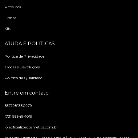
Produtos
Linhas
Kits
AJUDA E POLÍTICAS
Política de Privacidade
Trocas e Devoluções
Política da Qualidade
Entre em contato
5527981330979
(73) 99949-1019
lojaoficial@ecosmetics.com.br
Avenida Adalberto Simão Nader, nº 387, LOJA 02, Ed Concorde - Mata