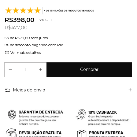
R$398,00
-
17
%
OFF
R$477,00
5
x de
R$79,60
sem juros
5% de desconto
pagando com Pix
Ver mais detalhes
Meios de envio