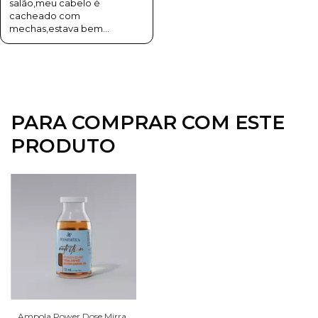
salão,meu cabelo é
cacheado com
mechas,estava bem
danificado e na primeira
lavagem já vi uma diferença
super significativa... só
comprem
PARA COMPRAR COM ESTE
PRODUTO
Ampola Power Dose Mirra