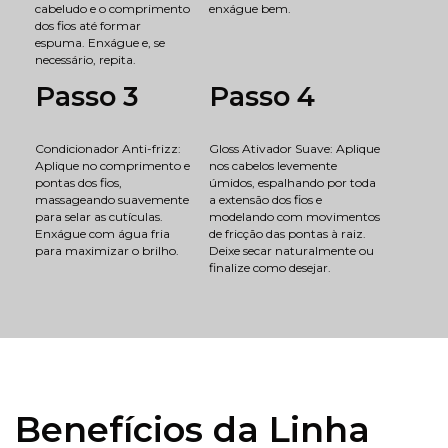
cabeludo e o comprimento
enxágue bem.
dos fios até formar
espuma. Enxágue e, se
necessário, repita.
Passo 3
Passo 4
Condicionador Anti-frizz:
Gloss Ativador Suave: Aplique
Aplique no comprimento e
nos cabelos levemente
pontas dos fios,
úmidos, espalhando por toda
massageando suavemente
a extensão dos fios e
para selar as cutículas.
modelando com movimentos
Enxágue com água fria
de fricção das pontas à raiz.
para maximizar o brilho.
Deixe secar naturalmente ou
finalize como desejar.
Benefícios da Linha