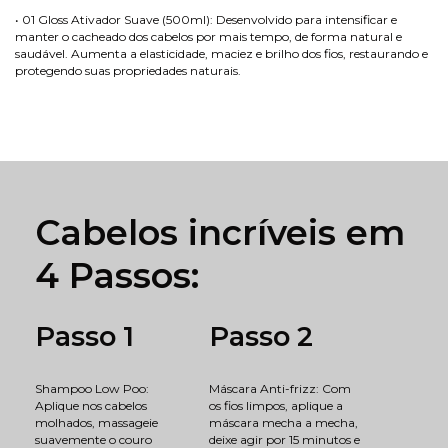
• 01 Gloss Ativador Suave (500ml): Desenvolvido para intensificar e
manter o cacheado dos cabelos por mais tempo, de forma natural e
saudável. Aumenta a elasticidade, maciez e brilho dos fios, restaurando e
protegendo suas propriedades naturais.
Cabelos incríveis em
4 Passos:
Passo 1
Passo 2
Shampoo Low Poo:
Máscara Anti-frizz: Com
Aplique nos cabelos
os fios limpos, aplique a
molhados, massageie
máscara mecha a mecha,
suavemente o couro
deixe agir por 15 minutos e