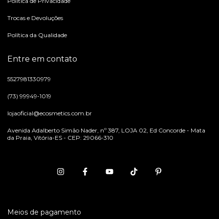
Política de Privacidade
Trocas e Devoluções
Política da Qualidade
Entre em contato
5527981330979
(73) 99949-1019
lojaoficial@ecosmetics.com.br
Avenida Adalberto Simão Nader, nº 387, LOJA 02, Ed Concorde - Mata
da Praia, Vitória-ES - CEP: 29066-310
Meios de pagamento