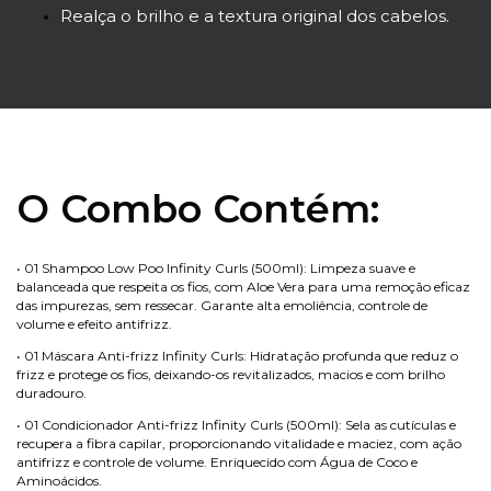
Realça o brilho e a textura original dos cabelos.
O Combo Contém:
• 01 Shampoo Low Poo Infinity Curls (500ml): Limpeza suave e
balanceada que respeita os fios, com Aloe Vera para uma remoção eficaz
das impurezas, sem ressecar. Garante alta emoliência, controle de
volume e efeito antifrizz.
• 01 Máscara Anti-frizz Infinity Curls: Hidratação profunda que reduz o
frizz e protege os fios, deixando-os revitalizados, macios e com brilho
duradouro.
• 01 Condicionador Anti-frizz Infinity Curls (500ml): Sela as cutículas e
recupera a fibra capilar, proporcionando vitalidade e maciez, com ação
antifrizz e controle de volume. Enriquecido com Água de Coco e
Aminoácidos.