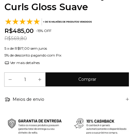
Curls Gloss Suave
R$485,00
-
15
%
OFF
R$569,80
5
x de
R$97,00
sem juros
5% de desconto
pagando com Pix
Ver mais detalhes
Meios de envio