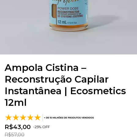
Ampola Cistina –
Reconstrução Capilar
Instantânea | Ecosmetics
12ml
R$43,00
-
25
%
OFF
R$57,00