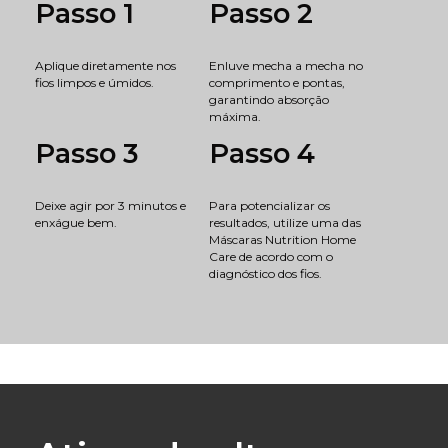
Passo 1
Passo 2
Aplique diretamente nos
Enluve mecha a mecha no
fios limpos e úmidos.
comprimento e pontas,
garantindo absorção
máxima.
Passo 3
Passo 4
Deixe agir por 3 minutos e
Para potencializar os
enxágue bem.
resultados, utilize uma das
Máscaras Nutrition Home
Care de acordo com o
diagnóstico dos fios.