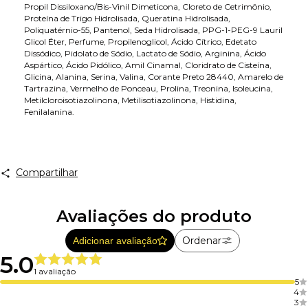
Propil Dissiloxano/Bis-Vinil Dimeticona, Cloreto de Cetrimônio,
Proteína de Trigo Hidrolisada, Queratina Hidrolisada,
Poliquatérnio-55, Pantenol, Seda Hidrolisada, PPG-1-PEG-9 Lauril
Glicol Éter, Perfume, Propilenoglicol, Ácido Cítrico, Edetato
Dissódico, Pidolato de Sódio, Lactato de Sódio, Arginina, Ácido
Aspártico, Ácido Pidólico, Amil Cinamal, Cloridrato de Cisteína,
Glicina, Alanina, Serina, Valina, Corante Preto 28440, Amarelo de
Tartrazina, Vermelho de Ponceau, Prolina, Treonina, Isoleucina,
Metilcloroisotiazolinona, Metilisotiazolinona, Histidina,
Fenilalanina.
Compartilhar
Avaliações do produto
Ordenar
Adicionar avaliação
5.0
1 avaliação
5
4
3