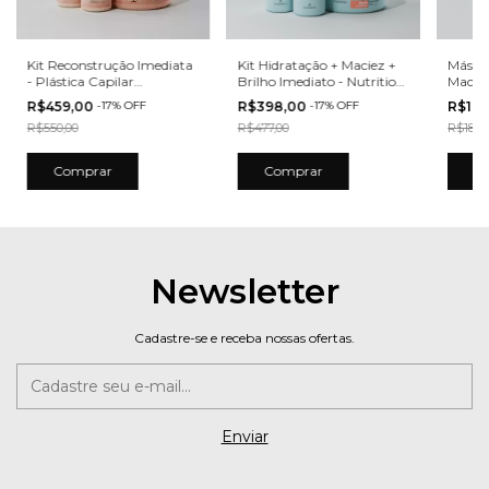
Kit Reconstrução Imediata
Kit Hidratação + Maciez +
Máscar
- Plástica Capilar
Brilho Imediato - Nutrition
Maciez
Ecosmetics
Ecosmetics
450ml 
R$459,00
-
17
%
OFF
R$398,00
-
17
%
OFF
R$16
Ecosm
R$550,00
R$477,00
R$189,
Newsletter
Cadastre-se e receba nossas ofertas.